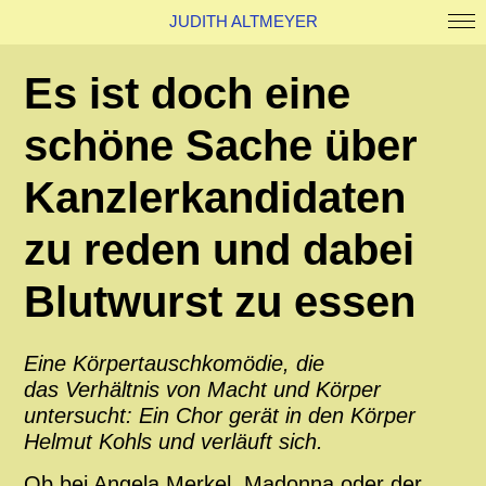
JUDITH ALTMEYER
Work
Es ist doch eine
About
Kontakt
schöne Sache über
News
Kanzlerkandidaten
zu reden und dabei
Blutwurst zu essen
Eine Körpertauschkomödie, die
das Verhältnis von Macht und Körper
untersucht: Ein Chor gerät in den Körper
Helmut Kohls und verläuft sich.
Ob bei Angela Merkel, Madonna oder der